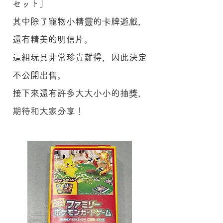
セット」
其中除了寵物小精靈的卡牌遊戲，
還有精美的明信片。
這組玩具非常珍貴難得，因此決定
不公開出售。
​接下來還有許多大大小小的抽獎，
期待和大家分享！