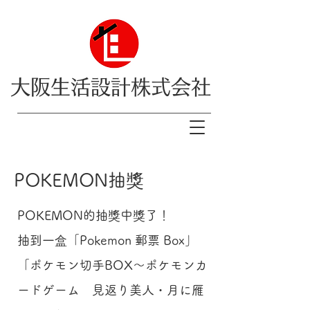
大阪生活設計株式会社
​POKEMON抽獎
POKEMON的抽獎中獎了！
抽到一盒「Pokemon 郵票 Box」
「ポケモン切手BOX～ポケモンカ
ードゲーム 見返り美人・月に雁